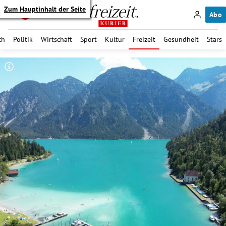
Zum Hauptinhalt der Seite
Abo
ch
Politik
Wirtschaft
Sport
Kultur
Freizeit
Gesundheit
Stars
itik Untermenü