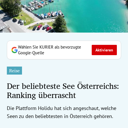
erreich Untermenü
rt Untermenü
tschaft Untermenü
rs Untermenü
Wählen Sie KURIER als bevorzugte
Aktivieren
Google-Quelle
izeit Untermenü
Reise
undheit Untermenü
Der beliebteste See Österreichs:
tur Untermenü
Ranking überrascht
nung Untermenü
Die Plattform Holidu hat sich angeschaut, welche
ilität Untermenü
Seen zu den beliebtesten in Österreich gehören.