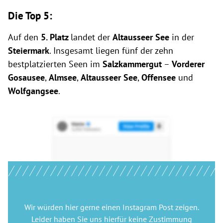
Die Top 5:
Auf den
5. Platz
landet der
Altausseer See
in der
Steiermark
. Insgesamt liegen fünf der zehn
bestplatzierten Seen im
Salzkammergut
–
Vorderer
Gosausee
,
Almsee
,
Altausseer See
,
Offensee
und
Wolfgangsee
.
Wir würden hier gerne
einen Instagram Post
zeigen.
Leider haben Sie uns hierfür keine Zustimmung