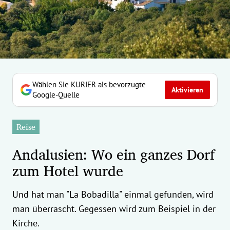
erreich Untermenü
rt Untermenü
tschaft Untermenü
rs Untermenü
Wählen Sie KURIER als bevorzugte
Aktivieren
Google-Quelle
izeit Untermenü
Reise
undheit Untermenü
Andalusien: Wo ein ganzes Dorf
tur Untermenü
zum Hotel wurde
nung Untermenü
Und hat man "La Bobadilla" einmal gefunden, wird
ilität Untermenü
man überrascht. Gegessen wird zum Beispiel in der
Kirche.