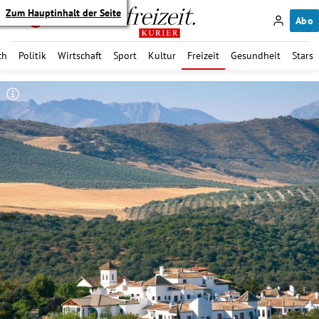
Zum Hauptinhalt der Seite
Abo
ch
Politik
Wirtschaft
Sport
Kultur
Freizeit
Gesundheit
Stars
itik Untermenü