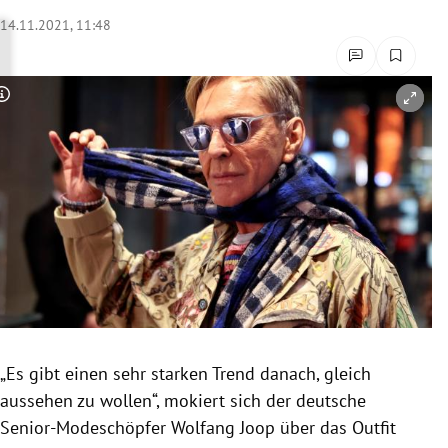
rreich Untermenü
14.11.2021, 11:48
rt Untermenü
Copyright-Hinweis öffnen/schließen
schaft Untermenü
s Untermenü
zeit Untermenü
undheit Untermenü
tur Untermenü
nung Untermenü
„Es gibt einen sehr starken Trend danach, gleich
aussehen zu wollen“, mokiert sich der deutsche
lität Untermenü
Senior-Modeschöpfer Wolfang Joop über das Outfit