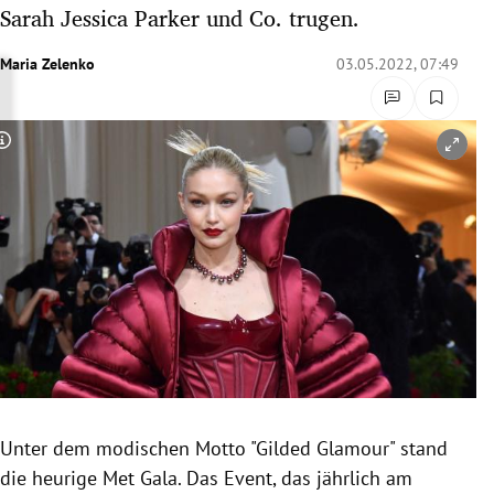
Sarah Jessica Parker und Co. trugen.
rreich Untermenü
Maria Zelenko
03.05.2022, 07:49
rt Untermenü
schaft Untermenü
Copyright-Hinweis öffnen/schließen
s Untermenü
zeit Untermenü
undheit Untermenü
tur Untermenü
nung Untermenü
lität Untermenü
Unter dem modischen Motto "Gilded Glamour" stand
die heurige Met Gala. Das Event, das jährlich am