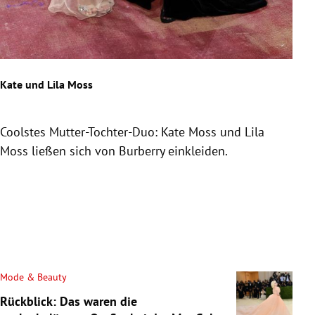
Sara
Kate und Lila Moss
Sara
Chri
Bra
Coolstes Mutter-Tochter-Duo: Kate Moss und Lila
Moss ließen sich von Burberry einkleiden.
Slide 1 von 27
Mode & Beauty
Rückblick: Das waren die