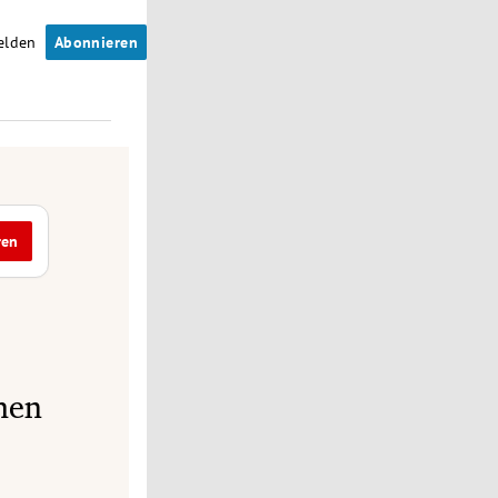
elden
Abonnieren
ren
hen