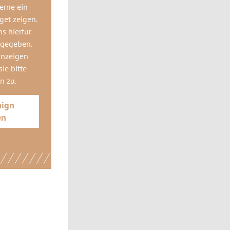
gerne
ein
get
zeigen.
ns hierfür
 gegeben.
anzeigen
ie bitte
gn
zu.
aign
en