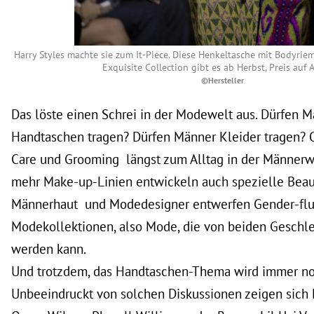
Harry Styles machte sie zum It-Piece. Diese Henkeltasche mit Bodyri
Exquisite Collection gibt es ab Herbst, Preis auf 
©Hersteller
Das löste einen Schrei in der Modewelt aus. Dürfen 
Handtaschen tragen? Dürfen Männer Kleider tragen? 
Care und Grooming längst zum Alltag in der Männerw
mehr Make-up-Linien entwickeln auch spezielle Beaut
Männerhaut und Modedesigner entwerfen Gender-flu
Modekollektionen, also Mode, die von beiden Geschl
werden kann.
Und trotzdem, das Handtaschen-Thema wird immer noc
Unbeeindruckt von solchen Diskussionen zeigen sich