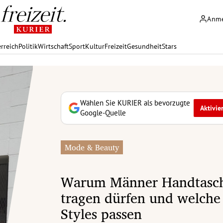
Anm
rreich
Politik
Wirtschaft
Sport
Kultur
Freizeit
Gesundheit
Stars
Wählen Sie KURIER als bevorzugte
Aktivie
Google-Quelle
Mode & Beauty
Warum Männer Handtasc
tragen dürfen und welche
Styles passen