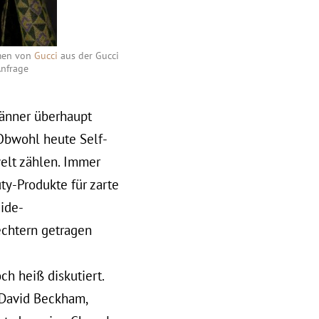
emen von
Gucci
aus der Gucci
Anfrage
Männer überhaupt
Obwohl heute Self-
elt zählen. Immer
y-Produkte für zarte
ide-
echtern getragen
h heiß diskutiert.
 David Beckham,