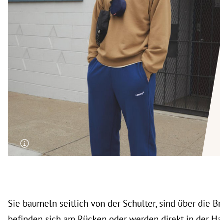
rt Untermenü
schaft Untermenü
s Untermenü
zeit Untermenü
undheit Untermenü
tur Untermenü
nung Untermenü
lität Untermenü
Sie baumeln seitlich von der Schulter, sind über die B
befinden sich am Rücken oder werden direkt in der Ha