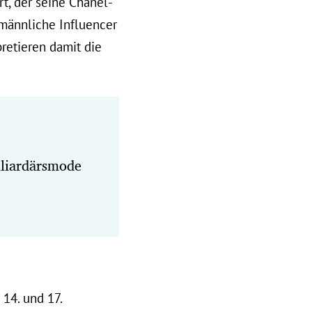
t, der seine Chanel-
 männliche Influencer
pretieren damit die
lliardärsmode
14. und 17.