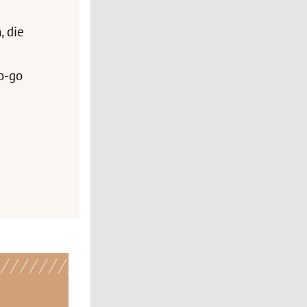
, die
o-go