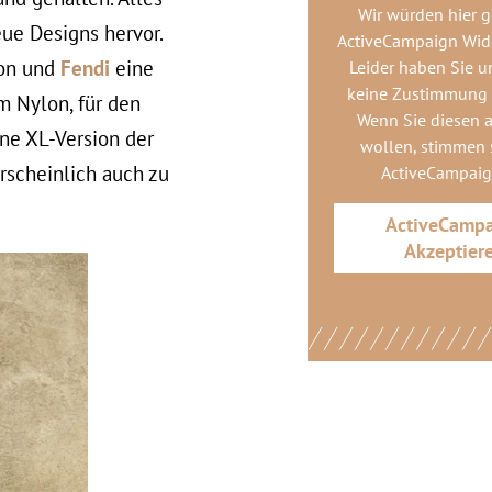
Wir würden hier 
eue Designs hervor.
ActiveCampaign Wid
ion und
Fendi
eine
Leider haben Sie u
keine Zustimmung
m Nylon, für den
Wenn Sie diesen 
ine XL-Version der
wollen, stimmen s
rscheinlich auch zu
ActiveCampai
ActiveCamp
Akzeptier