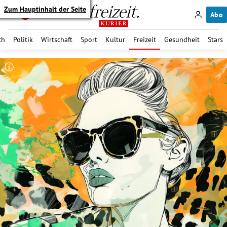
Zum Hauptinhalt der Seite
Abo
ch
Politik
Wirtschaft
Sport
Kultur
Freizeit
Gesundheit
Stars
itik Untermenü