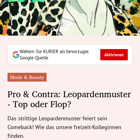
erreich Untermenü
rt Untermenü
tschaft Untermenü
rs Untermenü
Wählen Sie KURIER als bevorzugte
Aktivieren
Google-Quelle
izeit Untermenü
Mode & Beauty
undheit Untermenü
Pro & Contra: Leopardenmuster
tur Untermenü
- Top oder Flop?
nung Untermenü
Das strittige Leopardenmuster feiert sein
ilität Untermenü
Comeback! Wie das unsere freizeit-Kolleginnen
finden.