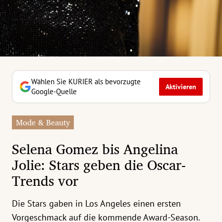
erreich Untermenü
rt Untermenü
tschaft Untermenü
rs Untermenü
Wählen Sie KURIER als bevorzugte
Aktivieren
Google-Quelle
izeit Untermenü
Mode & Beauty
undheit Untermenü
Selena Gomez bis Angelina
tur Untermenü
Jolie: Stars geben die Oscar-
Trends vor
nung Untermenü
ilität Untermenü
Die Stars gaben in Los Angeles einen ersten
Vorgeschmack auf die kommende Award-Season.