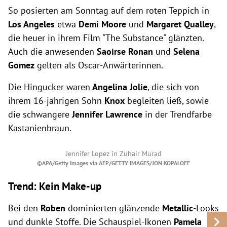
So posierten am Sonntag auf dem roten Teppich in
Los Angeles
etwa
Demi Moore
und
Margaret Qualley
,
die heuer in ihrem Film "The Substance" glänzten.
Auch die anwesenden
Saoirse Ronan
und
Selena
Gomez
gelten als Oscar-Anwärterinnen.
Die Hingucker waren
Angelina Jolie
, die sich von
ihrem 16-jährigen Sohn
Knox
begleiten ließ, sowie
die schwangere
Jennifer Lawrence
in der Trendfarbe
Kastanienbraun.
Jennifer Lopez in Zuhair Murad
©APA/Getty Images via AFP/GETTY IMAGES/JON KOPALOFF
Trend: Kein Make-up
Bei den
Roben
dominierten glänzende
Metallic
-Looks
und dunkle Stoffe. Die Schauspiel-Ikonen
Pamela