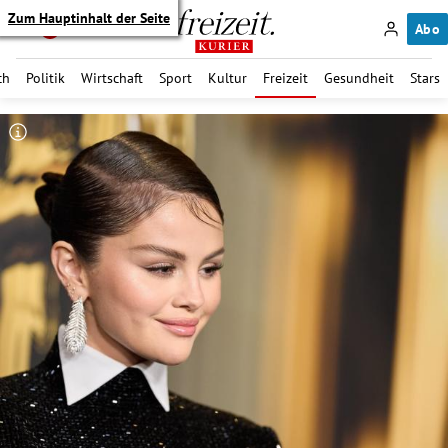
Zum Hauptinhalt der Seite
Abo
ch
Politik
Wirtschaft
Sport
Kultur
Freizeit
Gesundheit
Stars
itik Untermenü