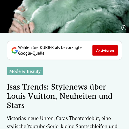
erreich Untermenü
rt Untermenü
tschaft Untermenü
rs Untermenü
Wählen Sie KURIER als bevorzugte
Aktivieren
Google-Quelle
izeit Untermenü
Mode & Beauty
undheit Untermenü
Isas Trends: Stylenews über
tur Untermenü
Louis Vuitton, Neuheiten und
Stars
nung Untermenü
ilität Untermenü
Victorias neue Uhren, Caras Theaterdebüt, eine
stylische Youtube-Serie, kleine Samtschleifen und