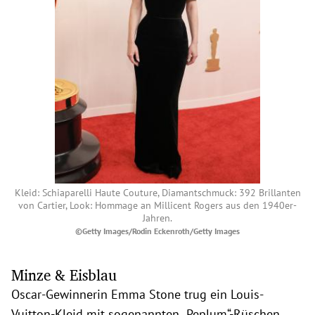
Kleid: Schiaparelli Haute Couture, Diamantschmuck: 392 Brillanten
von Cartier, Look: Hommage an Millicent Rogers aus den 1940er-
Jahren.
©Getty Images/Rodin Eckenroth/Getty Images
Minze & Eisblau
Oscar-Gewinnerin Emma Stone trug ein Louis-
Vuitton-Kleid mit sogenannten „Peplum“-Rüschen