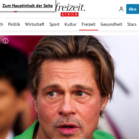
Zum Hauptinhalt der Seite
Abo
ch
Politik
Wirtschaft
Sport
Kultur
Freizeit
Gesundheit
Stars
itik Untermenü