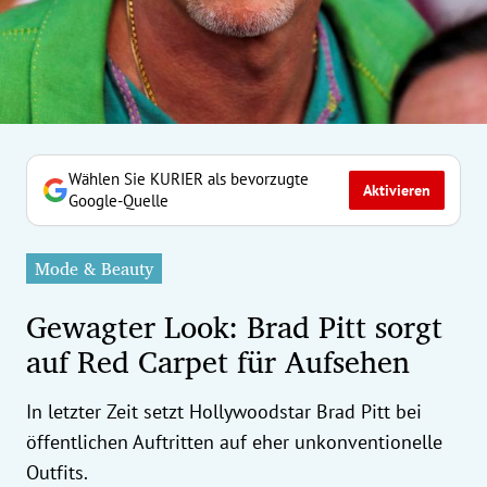
erreich Untermenü
rt Untermenü
tschaft Untermenü
rs Untermenü
Wählen Sie KURIER als bevorzugte
Aktivieren
Google-Quelle
izeit Untermenü
Mode & Beauty
undheit Untermenü
Gewagter Look: Brad Pitt sorgt
tur Untermenü
auf Red Carpet für Aufsehen
nung Untermenü
In letzter Zeit setzt Hollywoodstar Brad Pitt bei
ilität Untermenü
öffentlichen Auftritten auf eher unkonventionelle
Outfits.