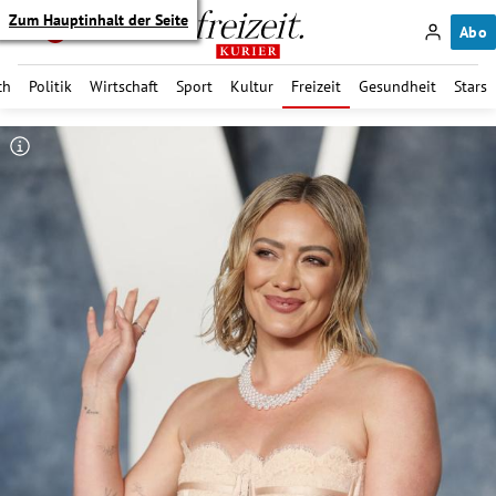
Zum Hauptinhalt der Seite
Abo
ch
Politik
Wirtschaft
Sport
Kultur
Freizeit
Gesundheit
Stars
itik Untermenü