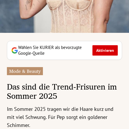
erreich Untermenü
rt Untermenü
tschaft Untermenü
rs Untermenü
Wählen Sie KURIER als bevorzugte
Aktivieren
Google-Quelle
izeit Untermenü
Mode & Beauty
undheit Untermenü
Das sind die Trend-Frisuren im
tur Untermenü
Sommer 2025
nung Untermenü
Im Sommer 2025 tragen wir die Haare kurz und
ilität Untermenü
mit viel Schwung. Für Pep sorgt ein goldener
Schimmer.