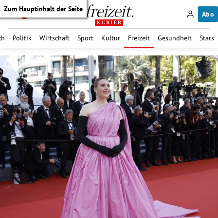
Zum Hauptinhalt der Seite
Abo
ch
Politik
Wirtschaft
Sport
Kultur
Freizeit
Gesundheit
Stars
itik Untermenü