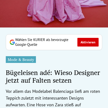
erreich Untermenü
rt Untermenü
tschaft Untermenü
rs Untermenü
Wählen Sie KURIER als bevorzugte
Aktivieren
Google-Quelle
izeit Untermenü
Mode & Beauty
undheit Untermenü
Bügeleisen adé: Wieso Designer
tur Untermenü
jetzt auf Falten setzen
nung Untermenü
Vor allem das Modelabel Balenciaga ließ am roten
ilität Untermenü
Teppich zuletzt mit interessanten Designs
aufwarten. Eine Hose von Zara stieß auf