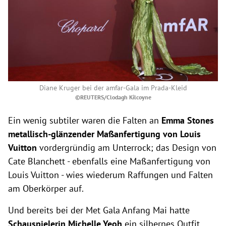
Diane Kruger bei der amfar-Gala im Prada-Kleid
©REUTERS/Clodagh Kilcoyne
Ein wenig subtiler waren die Falten an
Emma Stones
metallisch-glänzender Maßanfertigung von Louis
Vuitton
vordergründig am Unterrock; das Design von
Cate Blanchett - ebenfalls eine Maßanfertigung von
Louis Vuitton - wies wiederum Raffungen und Falten
am Oberkörper auf.
Und bereits bei der Met Gala Anfang Mai hatte
Schauspielerin Michelle Yeoh
ein silbernes Outfit