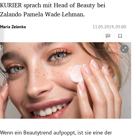
KURIER sprach mit Head of Beauty bei
rreich Untermenü
Zalando Pamela Wade-Lehman.
rt Untermenü
Maria Zelenko
11.05.2019, 05:00
schaft Untermenü
s Untermenü
Copyright-Hinweis öffnen/schließen
zeit Untermenü
undheit Untermenü
tur Untermenü
nung Untermenü
lität Untermenü
Wenn ein
Beautytrend
aufpoppt, ist sie eine der