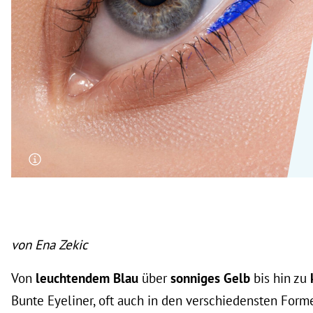
rt Untermenü
schaft Untermenü
s Untermenü
zeit Untermenü
undheit Untermenü
tur Untermenü
nung Untermenü
von Ena Zekic
lität Untermenü
Von
leuchtendem Blau
über
sonniges Gelb
bis hin zu
Bunte Eyeliner, oft auch in den verschiedensten Forme