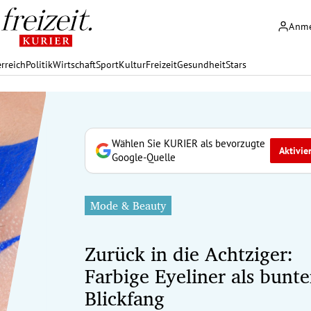
Anm
rreich
Politik
Wirtschaft
Sport
Kultur
Freizeit
Gesundheit
Stars
Wählen Sie KURIER als bevorzugte
Aktivie
Google-Quelle
Mode & Beauty
Zurück in die Achtziger:
Farbige Eyeliner als bunte
Blickfang