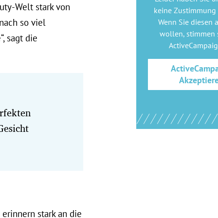
ty-Welt stark von
keine Zustimmung
nach so viel
Wenn Sie diesen 
wollen, stimmen s
, sagt die
ActiveCampai
ActiveCamp
Akzeptier
erfekten
Gesicht
erinnern stark an die