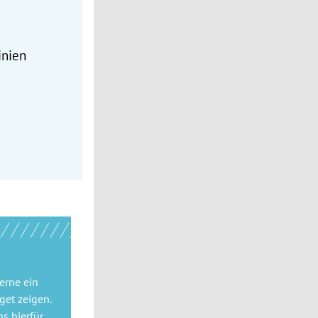
inien
gerne
ein
get
zeigen.
ns hierfür