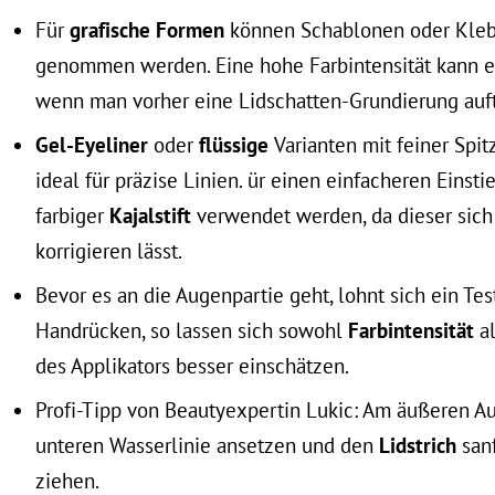
Für
grafische Formen
können Schablonen oder Kleb
genommen werden. Eine hohe Farbintensität kann er
wenn man vorher eine Lidschatten-Grundierung auf
Gel-Eyeliner
oder
flüssige
Varianten mit feiner Spit
ideal für präzise Linien. ür einen einfacheren Einst
farbiger
Kajalstift
verwendet werden, da dieser sich 
korrigieren lässt.
Bevor es an die Augenpartie geht, lohnt sich ein Te
Handrücken, so lassen sich sowohl
Farbintensität
a
des Applikators besser einschätzen.
Profi-Tipp von Beautyexpertin Lukic: Am äußeren A
unteren Wasserlinie ansetzen und den
Lidstrich
san
ziehen.