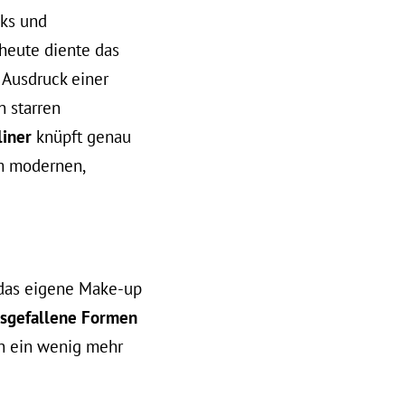
oks und
heute diente das
 Ausdruck einer
n starren
liner
knüpft genau
em modernen,
 das eigene Make-up
sgefallene Formen
h ein wenig mehr