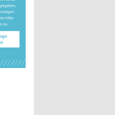
 gegeben.
anzeigen
ie bitte
gn
zu.
aign
en