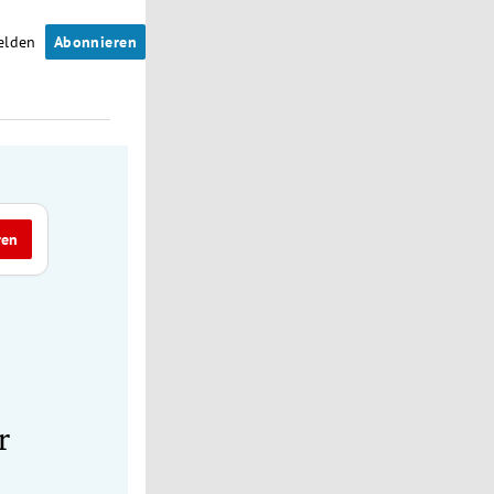
elden
Abonnieren
ren
r