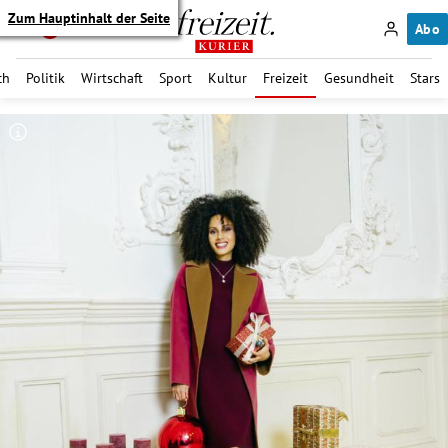
Zum Hauptinhalt der Seite
Abo
ch
Politik
Wirtschaft
Sport
Kultur
Freizeit
Gesundheit
Stars
itik Untermenü