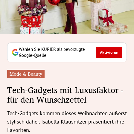
erreich Untermenü
rt Untermenü
tschaft Untermenü
rs Untermenü
Wählen Sie KURIER als bevorzugte
Aktivieren
Google-Quelle
izeit Untermenü
Mode & Beauty
undheit Untermenü
Tech-Gadgets mit Luxusfaktor -
tur Untermenü
für den Wunschzettel
nung Untermenü
Tech-Gadgets kommen dieses Weihnachten äußerst
ilität Untermenü
stylisch daher. Isabella Klausnitzer präsentiert ihre
Favoriten.