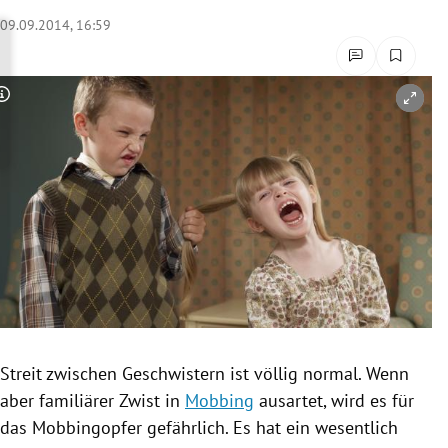
rreich Untermenü
09.09.2014, 16:59
rt Untermenü
Copyright-Hinweis öffnen/schließen
schaft Untermenü
s Untermenü
zeit Untermenü
undheit Untermenü
tur Untermenü
nung Untermenü
Streit zwischen Geschwistern ist völlig normal. Wenn
aber familiärer
Zwist
in
Mobbing
ausartet, wird es für
lität Untermenü
das
Mobbingopfer
gefährlich. Es hat ein wesentlich