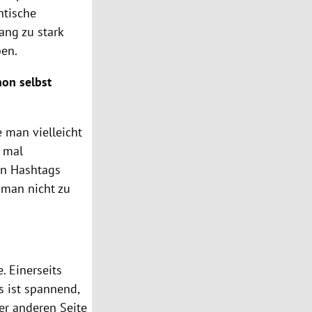
ntische
ang zu stark
en.
hon selbst
 man vielleicht
n mal
den Hashtags
 man nicht zu
e. Einerseits
s ist spannend,
er anderen Seite