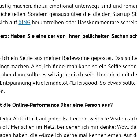
lustig machen, die zu emotional unterwegs sind und roma
üche teilen. Sondern genauso über die, die den Startup-Sl
sich auf
XING
herumtreiben oder Hasskommentare schreib
erz: Haben Sie eine der von Ihnen belächelten Sachen sc
 ich ein Selfie aus meiner Badewanne gepostet. Das sollte
ngt machen. Also, ich finde, man kann so ein Selfie scho
 aber dann sollte es witzig-ironisch sein. Und nicht mit 
Entspannung #Kiefernadelöl #Lifeisgood. So etwas sollte
n.
gt die Online-Performance über eine Person aus?
edia-Auftritt ist auf jeden Fall eine erweiterte Visitenkart
h oft Menschen im Netz, bei denen ich mir denke: Wow, da
sagen haben, die würde ich gerne mal kennenlernen. Auf d