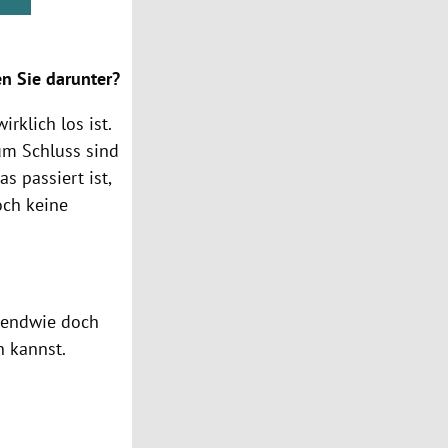
n Sie darunter?
rklich los ist.
zum Schluss sind
s passiert ist,
noch keine
rgendwie doch
n kannst.