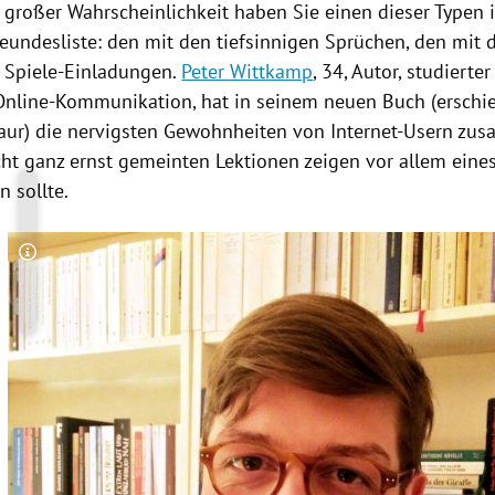
 großer Wahrscheinlichkeit haben Sie einen dieser Typen i
eundesliste: den mit den tiefsinnigen Sprüchen, den mit
 Spiele-Einladungen.
Peter Wittkamp
, 34, Autor, studiert
 Online-Kommunikation, hat in seinem neuen Buch (erschi
aur
) die nervigsten Gewohnheiten von Internet-Usern zu
cht ganz ernst gemeinten Lektionen zeigen vor allem eine
 sollte.
Copyright-Hinweis öffnen/schließen