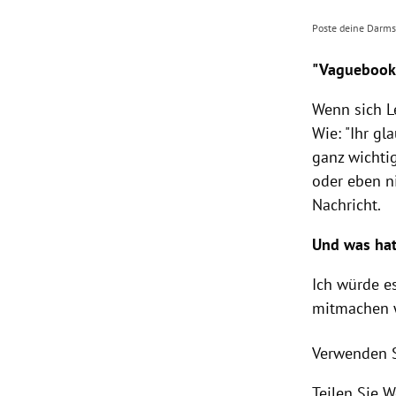
Poste deine Darm
"Vaguebooki
Wenn sich Le
Wie: "Ihr gl
ganz wichtig
oder eben ni
Nachricht.
Und was hat
Ich würde e
mitmachen w
Verwenden S
Teilen Sie W