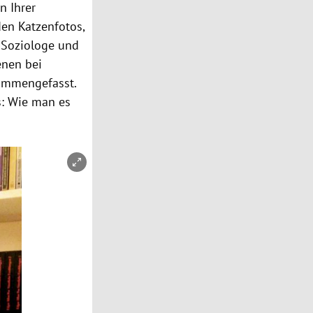
n Ihrer
 den
Katzenfotos
,
er Soziologe und
enen bei
sammengefasst.
s: Wie man es