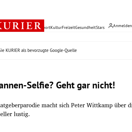
Anmelde
rreich
Politik
Wirtschaft
Sport
Kultur
Freizeit
Gesundheit
Stars
ie KURIER als bevorzugte Google-Quelle
nnen-Selfie? Geht gar nicht!
Ratgeberparodie macht sich Peter Wittkamp über di
eller lustig.