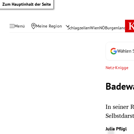
Zum Hauptinhalt der Seite
Menü
Meine Region
Schlagzeilen
Wien
NÖ
Burgenland
Öste
Wählen S
Netz-Knigge
Badewa
In seiner 
Selbstdarst
tik Untermenü
Julia Pfligl
rreich Untermenü