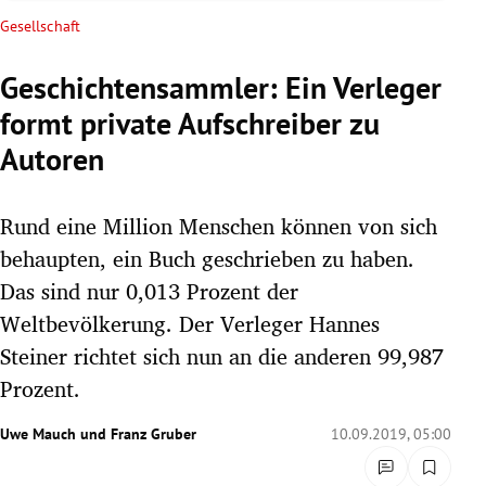
rreich Untermenü
Gesellschaft
rt Untermenü
Geschichtensammler: Ein Verleger
formt private Aufschreiber zu
schaft Untermenü
Autoren
s Untermenü
Rund eine Million Menschen können von sich
zeit Untermenü
behaupten, ein Buch geschrieben zu haben.
undheit Untermenü
Das sind nur 0,013 Prozent der
Weltbevölkerung. Der Verleger Hannes
tur Untermenü
Steiner richtet sich nun an die anderen 99,987
Prozent.
nung Untermenü
Uwe Mauch
und
Franz Gruber
10.09.2019, 05:00
lität Untermenü