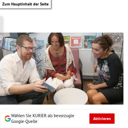
Zum Hauptinhalt der Seite
Copyright-Hinweis öffnen/schließen
Wählen Sie KURIER als bevorzugte
Aktivieren
tik Untermenü
Google-Quelle