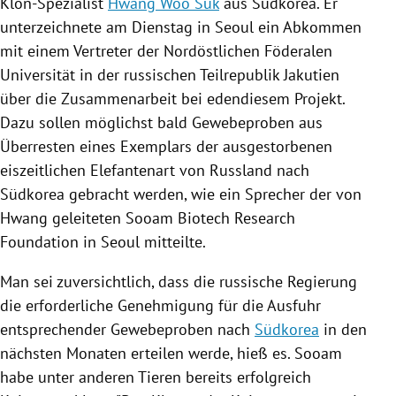
Klon-Spezialist
Hwang Woo Suk
aus
Südkorea
. Er
unterzeichnete am Dienstag in
Seoul
ein Abkommen
mit einem Vertreter der Nordöstlichen Föderalen
Universität in der russischen Teilrepublik
Jakutien
über die Zusammenarbeit bei edendiesem Projekt.
Dazu sollen möglichst bald Gewebeproben aus
Überresten eines Exemplars der ausgestorbenen
eiszeitlichen Elefantenart von
Russland
nach
Südkorea
gebracht werden, wie ein Sprecher der von
Hwang
geleiteten
Sooam Biotech Research
Foundation
in
Seoul
mitteilte.
Man sei zuversichtlich, dass die russische
Regierung
die erforderliche Genehmigung für die Ausfuhr
entsprechender Gewebeproben nach
Südkorea
in den
nächsten Monaten erteilen werde, hieß es. Sooam
habe unter anderen Tieren bereits erfolgreich