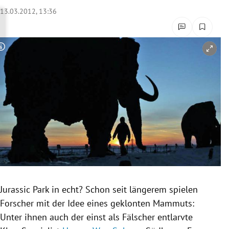
rreich Untermenü
13.03.2012, 13:36
rt Untermenü
Copyright-Hinweis öffnen/schließen
schaft Untermenü
s Untermenü
zeit Untermenü
undheit Untermenü
tur Untermenü
nung Untermenü
Jurassic Park in echt? Schon seit längerem spielen
Forscher mit der Idee eines geklonten
Mammuts
:
lität Untermenü
Unter ihnen auch der einst als Fälscher entlarvte