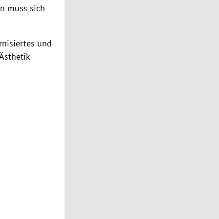
rn muss sich
rnisiertes und
Ästhetik