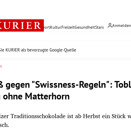
Anmelde
rreich
Politik
Wirtschaft
Sport
Kultur
Freizeit
Gesundheit
Stars
ie KURIER als bevorzugte Google-Quelle
n
ß gegen "Swissness-Regeln": Tob
g ohne Matterhorn
zer Traditionsschokolade ist ab Herbst ein Stück 
sch.