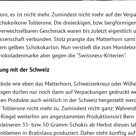
orn, es ist nicht mehr. Zumindest nicht mehr auf der Verp
chokoikone Toblerone. Die dreieckigen, bzw. bergförmig
erwechselbaren Geschmack waren bis zuletzt eigentlich 
ssenschaft verbunden. Stolz prangte das Matterhorn samt
dem gelben Schokokarton. Nun verstieß die zum Mondele
hokoladenmarke aber gegen die "Swissness-Kriterien".
ung mit der Schweiz
bole wie eben das Matterhorn, Schweizerkreuz oder Wilhe
ogen dürfen nur noch dann auf Verpackungen gedruckt w
en Produkte auch wirklich in der Schweiz hergestellt we
uf Toblerone nicht mehr zu. Zumindest nicht ganz: Während
iegel weiterhin am angestammten Produktionsort Bern 
kleineren 35- bzw. 50-Gramm-Schokis ab Herbst diesen J
roblemen in Bratislava produziert. Daher steht künftig au