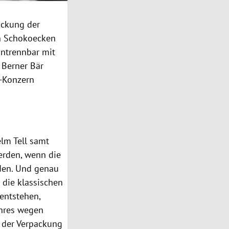
ackung der
en Schokoecken
untrennbar mit
 Berner Bär
z-Konzern
lm Tell samt
erden, wenn die
rden. Und genau
 die klassischen
entstehen,
ahres wegen
f der Verpackung