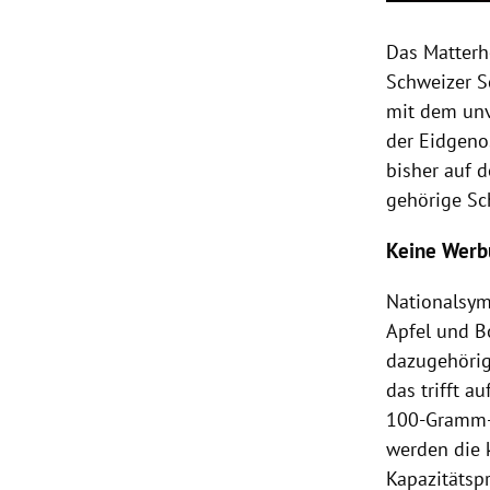
Das Matterh
Schweizer S
mit dem unv
der Eidgeno
bisher auf 
gehörige Sc
Keine Werb
Nationalsym
Apfel und B
dazugehörig
das trifft a
100-Gramm-R
werden die 
Kapazitätsp