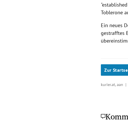
"established
Toblerone a
Ein neues D
gestrafftes 
übereinstim
Zur Startse
kurier.at, aan 
Komm