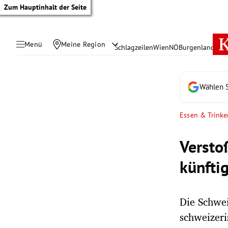
Zum Hauptinhalt der Seite
Menü
Meine Region
Schlagzeilen
Wien
NÖ
Burgenland
Öste
Wählen S
Essen & Trinke
Versto
künfti
Die Schwei
tik Untermenü
schweizeri
rreich Untermenü