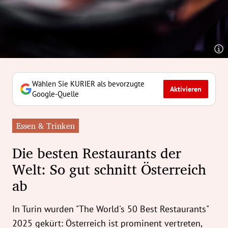
erreich Untermenü
rt Untermenü
tschaft Untermenü
rs Untermenü
Wählen Sie KURIER als bevorzugte
Aktivieren
Google-Quelle
izeit Untermenü
Essen & Trinken
undheit Untermenü
Die besten Restaurants der
tur Untermenü
Welt: So gut schnitt Österreich
ab
nung Untermenü
ilität Untermenü
In Turin wurden "The World's 50 Best Restaurants"
2025 gekürt: Österreich ist prominent vertreten,