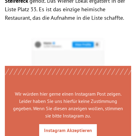
Steirereck
geholt. Das Wiener Lokal ergattert in der
Liste Platz 33. Es ist das einzige heimische
Restaurant, das die Aufnahme in die Liste schaffte.
Wir würden hier gerne
einen Instagram Post
zeigen.
Leider haben Sie uns hierfür keine Zustimmung
gegeben. Wenn Sie diesen anzeigen wollen, stimmen
sie bitte
Instagram
zu.
Instagram
Akzeptieren