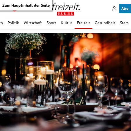
Zum Hauptinhalt der Seite
Abo
ch
Politik
Wirtschaft
Sport
Kultur
Freizeit
Gesundheit
Stars
itik Untermenü