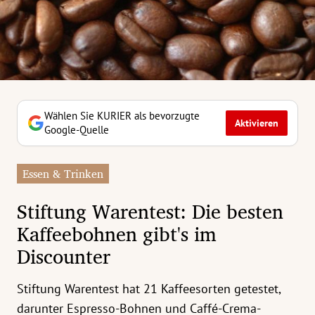
erreich Untermenü
rt Untermenü
tschaft Untermenü
rs Untermenü
Wählen Sie KURIER als bevorzugte
Aktivieren
Google-Quelle
izeit Untermenü
Essen & Trinken
undheit Untermenü
Stiftung Warentest: Die besten
tur Untermenü
Kaffeebohnen gibt's im
Discounter
nung Untermenü
ilität Untermenü
Stiftung Warentest hat 21 Kaffeesorten getestet,
darunter Espresso-Bohnen und Caffé-Crema-