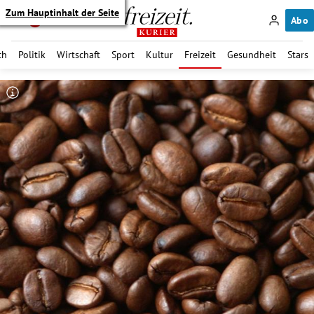
Zum Hauptinhalt der Seite
Abo
ch
Politik
Wirtschaft
Sport
Kultur
Freizeit
Gesundheit
Stars
itik Untermenü