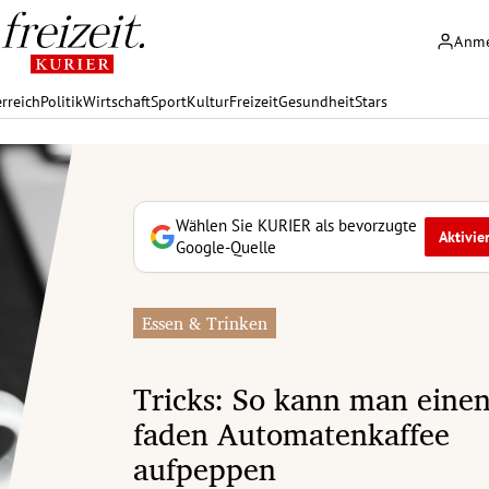
Anm
rreich
Politik
Wirtschaft
Sport
Kultur
Freizeit
Gesundheit
Stars
Wählen Sie KURIER als bevorzugte
Aktivie
Google-Quelle
Essen & Trinken
Tricks: So kann man eine
faden Automatenkaffee
aufpeppen