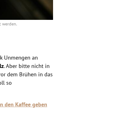
t werden.
ack Unmengen an
lz
. Aber bitte nicht in
 vor dem Brühen in das
ll so
in den Kaffee geben