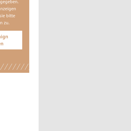
 gegeben.
anzeigen
ie bitte
gn
zu.
aign
en