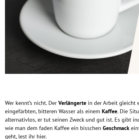
rt Untermenü
schaft Untermenü
s Untermenü
zeit Untermenü
undheit Untermenü
tur Untermenü
nung Untermenü
Wer kennt’s nicht. Der
Verlängerte
in der Arbeit gleicht
lität Untermenü
eingefärbten, bitteren Wasser als einem
Kaffee
. Die Sit
alternativlos, er tut seinen Zweck und gut ist. Es gibt i
wie man dem faden Kaffee ein bisschen
Geschmack
ein
geht, lest ihr hier.