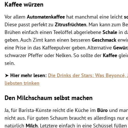
Kaffee würzen
Vor allem
Automatenkaffee
hat manchmal eine leicht
s
Diese passt perfekt zu
Zitrusfrüchten
. Man kann zum Be
Brühen einfach einen Teelöffel abgeriebene
Schale
in d
geben. Auch Zimt kann einen besseren
Geschmack
erwi
eine Prise in das Kaffeepulver geben. Alternative
Gewür
schwarzer Pfeffer oder Nelken. So sollte der
Kaffee
glei
sein.
➤
Hier mehr lesen:
Die Drinks der Stars: Was Beyoncé
liebsten trinken
Den Milchschaum selbst machen
Ja, für Barista-Künste reicht die Küche im
Büro
und man
nicht aus. Für guten Schaum braucht es allerdings nur 
natürlich
Milch
. Letztere einfach in eine Schüssel füllen