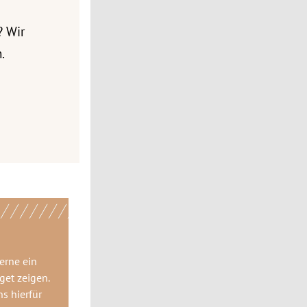
? Wir
.
gerne
ein
get
zeigen.
ns hierfür