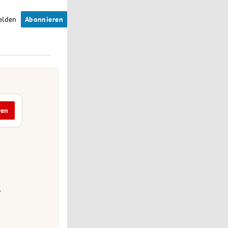
elden
Abonnieren
ren
n