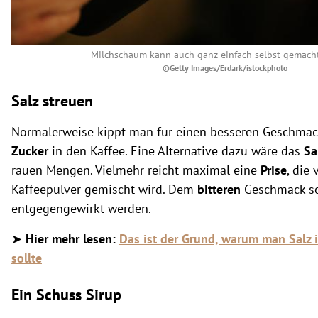
Milchschaum kann auch ganz einfach selbst gemach
©Getty Images/Erdark/istockphoto
Salz streuen
Normalerweise kippt man für einen besseren Geschm
Zucker
in den Kaffee. Eine Alternative dazu wäre das
Sa
rauen Mengen. Vielmehr reicht maximal eine
Prise
, die
Kaffeepulver gemischt wird. Dem
bitteren
Geschmack so
entgegengewirkt werden.
➤
Hier mehr lesen:
Das ist der Grund, warum man Salz 
sollte
Ein Schuss Sirup