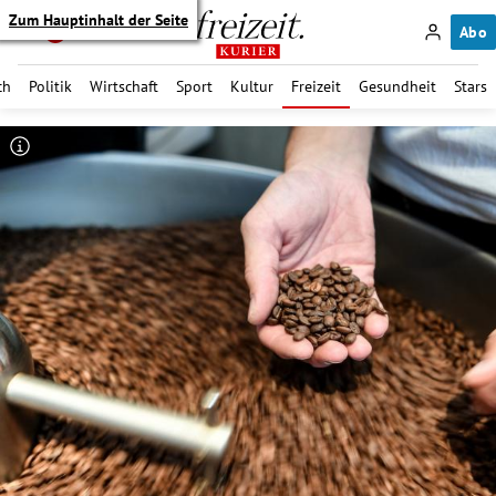
Zum Hauptinhalt der Seite
Abo
ch
Politik
Wirtschaft
Sport
Kultur
Freizeit
Gesundheit
Stars
itik Untermenü