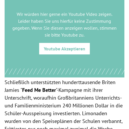
Wir würden hier gerne
ein Youtube Video
zeigen.
Leider haben Sie uns hierfür keine Zustimmung
gegeben. Wenn Sie diesen anzeigen wollen, stimmen
sie bitte
Youtube
zu.
Youtube
Akzeptieren
Schließlich unterstützten hunderttausende Briten
Jamies "
Feed Me Better
"-Kampagne mit ihrer
Unterschrift, woraufhin Großbritanniens Unterrichts-
und Familienministerium 240 Millionen Dollar in die
Schüler-Ausspeisung investierten. Limonaden
wurden von den Speiseplänen der Schulen verbannt,
Frittiertes nur noch maximal zweimal die Woche