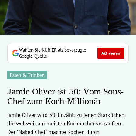
erreich Untermenü
rt Untermenü
tschaft Untermenü
rs Untermenü
Wählen Sie KURIER als bevorzugte
Aktivieren
Google-Quelle
izeit Untermenü
Essen & Trinken
undheit Untermenü
Jamie Oliver ist 50: Vom Sous-
tur Untermenü
Chef zum Koch-Millionär
nung Untermenü
Jamie Oliver wird 50. Er zählt zu jenen Starköchen,
ilität Untermenü
die weltweit am meisten Kochbücher verkauften.
Der "Naked Chef" machte Kochen durch