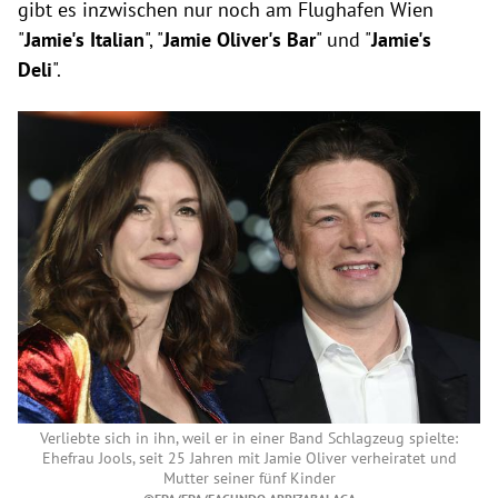
gibt es inzwischen nur noch am Flughafen Wien
"
Jamie's Italian
", "
Jamie Oliver's Bar
" und "
Jamie's
Deli
".
Verliebte sich in ihn, weil er in einer Band Schlagzeug spielte:
Ehefrau Jools, seit 25 Jahren mit Jamie Oliver verheiratet und
Mutter seiner fünf Kinder