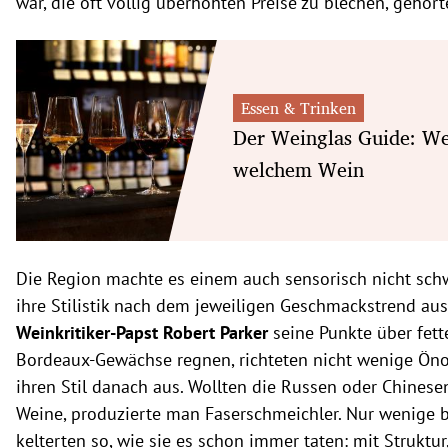
war, die oft völlig überhöhten Preise zu blechen, gehört
Essen & Trinken
Der Weinglas Guide: We
welchem Wein
Die Region machte es einem auch sensorisch nicht schwe
ihre Stilistik nach dem jeweiligen Geschmackstrend aus
Weinkritiker-Papst
Robert Parker
seine Punkte über fette
Bordeaux-Gewächse regnen, richteten nicht wenige Ön
ihren Stil danach aus. Wollten die Russen oder Chinese
Weine, produzierte man Faserschmeichler. Nur wenige 
kelterten so, wie sie es schon immer taten: mit Struktu