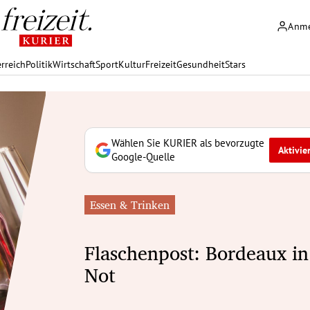
Anm
rreich
Politik
Wirtschaft
Sport
Kultur
Freizeit
Gesundheit
Stars
Wählen Sie KURIER als bevorzugte
Aktivie
Google-Quelle
Essen & Trinken
Flaschenpost: Bordeaux in
Not