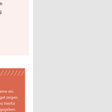
en
g
gerne
ein
get
zeigen.
ns hierfür
 gegeben.