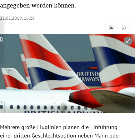
angegeben werden können.
rreich Untermenü
21.02.2019, 16:28
rt Untermenü
schaft Untermenü
Copyright-Hinweis öffnen/schließen
s Untermenü
zeit Untermenü
undheit Untermenü
tur Untermenü
nung Untermenü
lität Untermenü
Mehrere große Fluglinien planen die Einführung
einer dritten
Geschlechtsoption
neben Mann oder