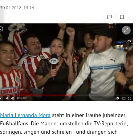
rreich Untermenü
30.04.2018, 14:14
rt Untermenü
Copyright-Hinweis öffnen/schließen
schaft Untermenü
s Untermenü
zeit Untermenü
undheit Untermenü
tur Untermenü
nung Untermenü
Maria Fernanda Mora
steht in einer Traube jubelnder
Fußballfans. Die Männer umstellen die TV-Reporterin,
lität Untermenü
springen, singen und schreien - und drängen sich