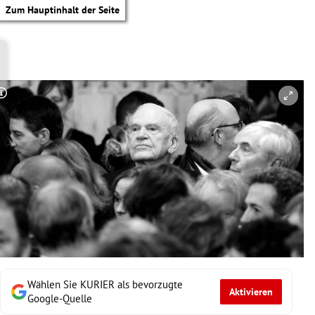
Zum Hauptinhalt der Seite
Copyright-Hinweis öffnen/schließen
Wählen Sie KURIER als bevorzugte
Aktivieren
tik Untermenü
Google-Quelle