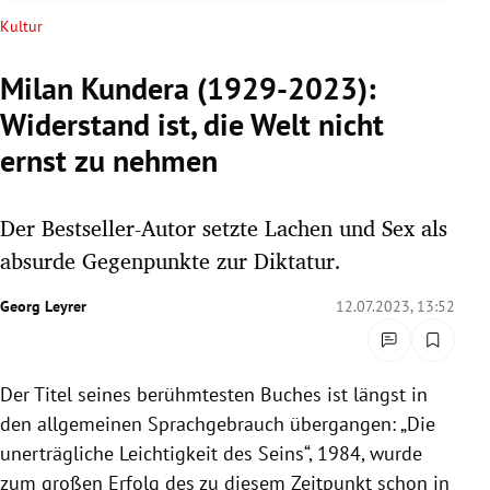
rreich Untermenü
Kultur
rt Untermenü
Milan Kundera (1929-2023):
Widerstand ist, die Welt nicht
schaft Untermenü
ernst zu nehmen
s Untermenü
Der Bestseller-Autor setzte Lachen und Sex als
zeit Untermenü
absurde Gegenpunkte zur Diktatur.
undheit Untermenü
Georg Leyrer
12.07.2023, 13:52
tur Untermenü
nung Untermenü
Der Titel seines berühmtesten Buches ist längst in
den allgemeinen Sprachgebrauch übergangen: „Die
lität Untermenü
unerträgliche Leichtigkeit des Seins“, 1984, wurde
zum großen Erfolg des zu diesem Zeitpunkt schon in