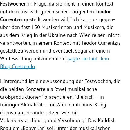
Festwochen
in Frage, da sie nicht in einen Kontext
mit dem russisch-griechischen Dirigenten
Teodor
Currentzis
gestellt werden will. "Ich kann es gegen­
über den fast 150 Musi­ke­rinnen und Musi­kern, die
aus dem Krieg in der Ukraine nach Wien reisen, nicht
verant­worten, in einem Kontext mit Teodor Curr­entzis
gestellt zu werden und even­tuell sogar an einem
White­washing teil­zu­nehmen",
sagte sie laut dem
Blog Crescendo
.
Hintergrund ist eine Aussendung der Festwochen, die
die beiden Konzerte als
"zwei musikalische
Großproduktionen" präsentieren, "die sich – in
trauriger Aktualität – mit Antisemitismus, Krieg
ebenso auseinandersetzen wie mit
Völkerverständigung und Versöhnung". Das Kaddish
Requiem „Babyn Jar“ soll unter der musikalischen