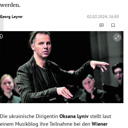
werden.
rreich Untermenü
Georg Leyrer
02.02.2024, 16:50
rt Untermenü
schaft Untermenü
Copyright-Hinweis öffnen/schließen
s Untermenü
zeit Untermenü
undheit Untermenü
tur Untermenü
nung Untermenü
lität Untermenü
Die ukrainische Dirigentin
Oksana Lyniv
stellt laut
einem Musikblog ihre Teilnahme bei den
Wiener