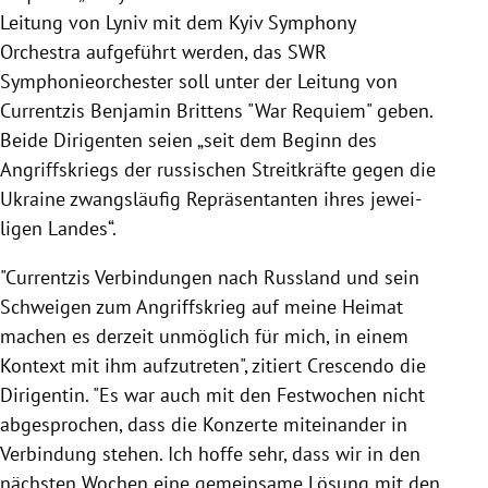
Leitung von Lyniv mit dem Kyiv Symphony
Orchestra aufgeführt werden, das SWR
Symphonieorchester soll unter der Leitung von
Currentzis Benjamin Brittens "War Requiem" geben.
Beide Diri­genten seien „seit dem Beginn des
Angriffs­kriegs der russi­schen Streit­kräfte gegen die
Ukraine zwangs­läufig Reprä­sen­tanten ihres jewei­
ligen Landes“.
"Curr­entzis Verbin­dungen nach Russ­land und sein
Schweigen zum Angriffs­krieg auf meine Heimat
machen es derzeit unmög­lich für mich, in einem
Kontext mit ihm aufzu­treten", zitiert Crescendo die
Dirigentin. "Es war auch mit den Fest­wo­chen nicht
abge­spro­chen, dass die Konzerte mitein­ander in
Verbin­dung stehen. Ich hoffe sehr, dass wir in den
nächsten Wochen eine gemein­same Lösung mit den