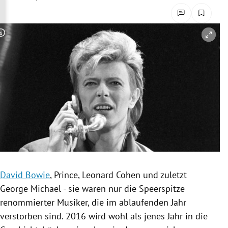
rreich Untermenü
rt Untermenü
Copyright-Hinweis öffnen/schließen
schaft Untermenü
s Untermenü
zeit Untermenü
undheit Untermenü
tur Untermenü
David Bowie
, Prince,
Leonard Cohen
und zuletzt
nung Untermenü
George Michael
- sie waren nur die Speerspitze
renommierter Musiker, die im ablaufenden Jahr
lität Untermenü
verstorben sind. 2016 wird wohl als jenes Jahr in die