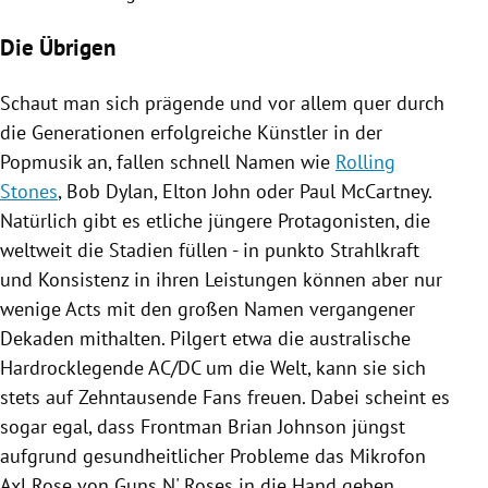
Die Übrigen
Schaut man sich prägende und vor allem quer durch
die Generationen erfolgreiche Künstler in der
Popmusik an, fallen schnell Namen wie
Rolling
Stones
,
Bob Dylan
,
Elton John
oder
Paul McCartney
.
Natürlich gibt es etliche jüngere Protagonisten, die
weltweit die Stadien füllen - in punkto Strahlkraft
und Konsistenz in ihren Leistungen können aber nur
wenige Acts mit den großen Namen vergangener
Dekaden mithalten. Pilgert etwa die australische
Hardrocklegende AC/DC um die Welt, kann sie sich
stets auf Zehntausende Fans freuen. Dabei scheint es
sogar egal, dass Frontman
Brian Johnson
jüngst
aufgrund gesundheitlicher Probleme das Mikrofon
Axl Rose
von
Guns N' Roses
in die Hand geben