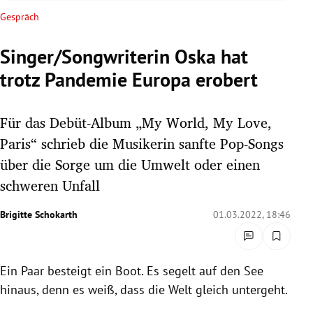
rreich Untermenü
Gespräch
rt Untermenü
Singer/Songwriterin Oska hat
trotz Pandemie Europa erobert
schaft Untermenü
s Untermenü
Für das Debüt-Album „My World, My Love,
Paris“ schrieb die Musikerin sanfte Pop-Songs
zeit Untermenü
über die Sorge um die Umwelt oder einen
schweren Unfall
undheit Untermenü
Brigitte Schokarth
01.03.2022, 18:46
tur Untermenü
nung Untermenü
Ein Paar besteigt ein Boot. Es segelt auf den See
lität Untermenü
hinaus, denn es weiß, dass die Welt gleich untergeht.