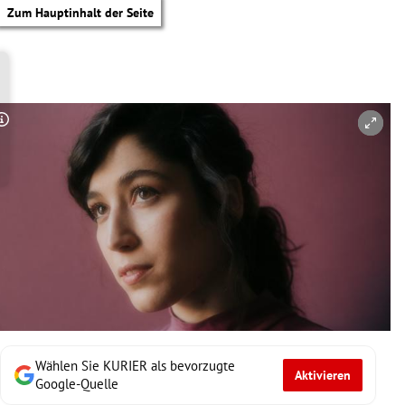
Zum Hauptinhalt der Seite
Copyright-Hinweis öffnen/schließen
Wählen Sie KURIER als bevorzugte
Aktivieren
tik Untermenü
Google-Quelle