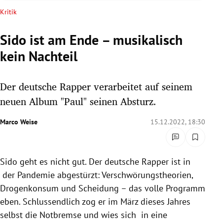
rreich Untermenü
Kritik
rt Untermenü
Sido ist am Ende – musikalisch
kein Nachteil
schaft Untermenü
s Untermenü
Der deutsche Rapper verarbeitet auf seinem
neuen Album "Paul" seinen Absturz.
zeit Untermenü
Marco Weise
15.12.2022, 18:30
undheit Untermenü
tur Untermenü
Sido geht es nicht gut. Der deutsche Rapper ist in
der Pandemie abgestürzt: Verschwörungstheorien,
nung Untermenü
Drogenkonsum und Scheidung – das volle Programm
lität Untermenü
eben. Schlussendlich zog er im März dieses Jahres
selbst die Notbremse und wies sich in eine