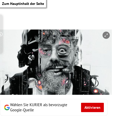
Zum Hauptinhalt der Seite
Copyright-Hinweis öffnen/schließen
Wählen Sie KURIER als bevorzugte
Aktivieren
tik Untermenü
Google-Quelle