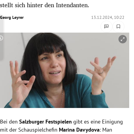
stellt sich hinter den Intendanten.
rreich Untermenü
Georg Leyrer
13.12.2024, 10:22
rt Untermenü
schaft Untermenü
Copyright-Hinweis öffnen/schließen
s Untermenü
zeit Untermenü
undheit Untermenü
tur Untermenü
nung Untermenü
lität Untermenü
Bei den
Salzburger Festspielen
gibt es eine Einigung
mit der Schauspielchefin
Marina Davydova
: Man