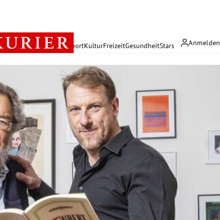
Anmelde
rreich
Politik
Wirtschaft
Sport
Kultur
Freizeit
Gesundheit
Stars