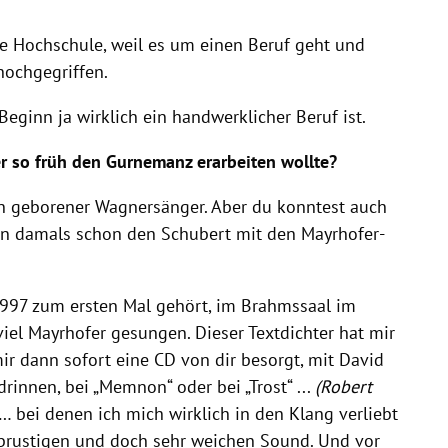
ine Hochschule, weil es um einen Beruf geht und
hochgegriffen.
ginn ja wirklich ein handwerklicher Beruf ist.
er so früh den Gurnemanz erarbeiten wollte?
ein geborener Wagnersänger. Aber du konntest auch
en damals schon den Schubert mit den Mayrhofer-
1997 zum ersten Mal gehört, im Brahmssaal im
iel Mayrhofer gesungen. Dieser Textdichter hat mir
mir dann sofort eine CD von dir besorgt, mit David
drinnen, bei „Memnon“ oder bei „Trost“ ...
(Robert
… bei denen ich mich wirklich in den Klang verliebt
, brustigen und doch sehr weichen Sound. Und vor