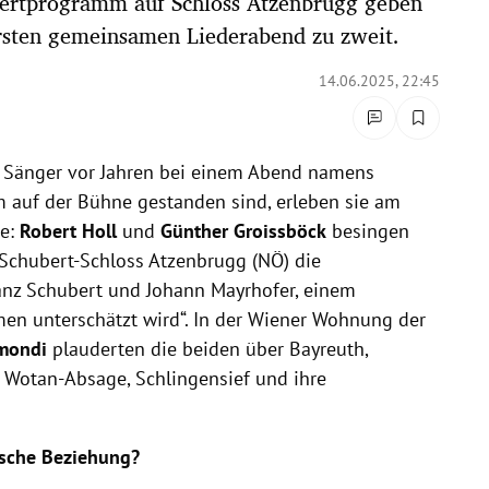
bertprogramm auf Schloss Atzenbrugg geben
ersten gemeinsamen Liederabend zu zweit.
14.06.2025, 22:45
 Sänger vor Jahren bei einem Abend namens
 auf der Bühne gestanden sind, erleben sie am
re:
Robert Holl
und
Günther Groissböck
besingen
Schubert-Schloss Atzenbrugg (NÖ) die
anz Schubert und Johann Mayrhofer, einem
mmen unterschätzt wird“. In der Wiener Wohnung der
imondi
plauderten die beiden über Bayreuth,
ie Wotan-Absage, Schlingensief und ihre
ische Beziehung?