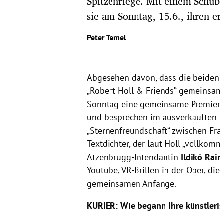
Spitzenriege. Mit einem Schu
sie am Sonntag, 15.6., ihren 
Peter Temel
Abgesehen davon, dass die beiden
„Robert Holl & Friends“ gemeinsam
Sonntag eine gemeinsame Premie
und besprechen im ausverkauften 
„Sternenfreundschaft“ zwischen Fr
Textdichter, der laut Holl „vollko
Atzenbrugg-Intendantin
Ildikó Ra
Youtube, VR-Brillen in der Oper, d
gemeinsamen Anfänge.
KURIER:
Wie begann Ihre künstler