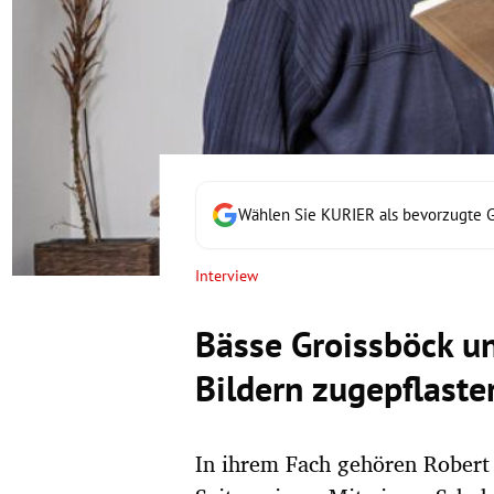
rt Untermenü
schaft Untermenü
s Untermenü
zeit Untermenü
Wählen Sie KURIER als bevorzugte 
undheit Untermenü
Interview
tur Untermenü
Bässe Groissböck un
nung Untermenü
Bildern zugepflaste
lität Untermenü
In ihrem Fach gehören Robert