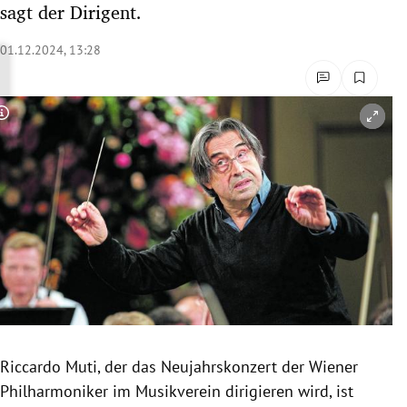
sagt der Dirigent.
rreich Untermenü
01.12.2024, 13:28
rt Untermenü
schaft Untermenü
Copyright-Hinweis öffnen/schließen
s Untermenü
zeit Untermenü
undheit Untermenü
tur Untermenü
nung Untermenü
Riccardo Muti, der das Neujahrskonzert der Wiener
lität Untermenü
Philharmoniker im Musikverein dirigieren wird, ist