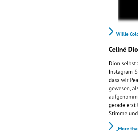
Willie Col
Celiné Dio
Dion selbst 
Instagram-St
dass wir Pe
gewesen, al
aufgenommen 
gerade erst 
Stimme und s
„More tha