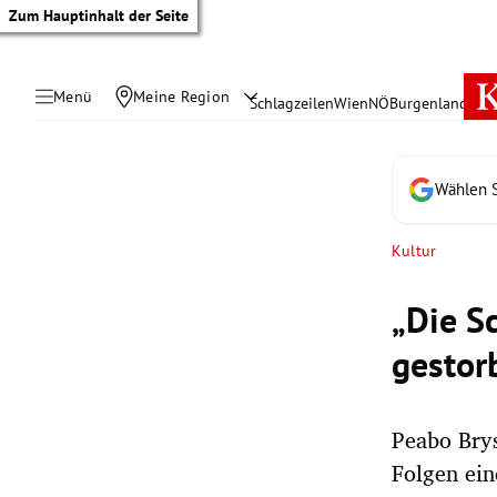
Zum Hauptinhalt der Seite
Menü
Meine Region
Schlagzeilen
Wien
NÖ
Burgenland
Öste
Wählen S
Kultur
„Die S
gestor
Peabo Brys
tik Untermenü
Folgen ein
rreich Untermenü