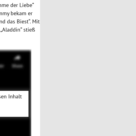
imme der Liebe“
ammy bekam er
d das Biest“. Mit
„Aladdin“ stieß
en Inhalt