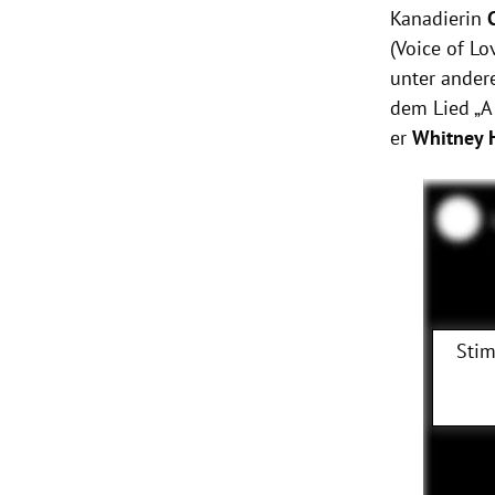
Kanadierin
(Voice of Lo
unter ander
dem Lied „A
er
Whitney 
Stim