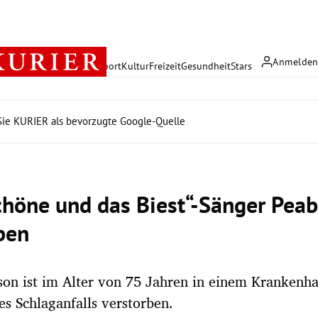
Anmelde
rreich
Politik
Wirtschaft
Sport
Kultur
Freizeit
Gesundheit
Stars
ie KURIER als bevorzugte Google-Quelle
chöne und das Biest“-Sänger Pea
ben
on ist im Alter von 75 Jahren in einem Krankenh
es Schlaganfalls verstorben.