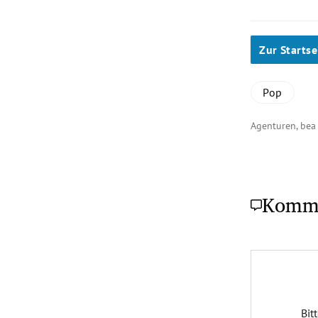
Zur Startse
Pop
Agenturen, be
Komm