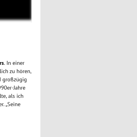
rs
. In einer
lich zu hören,
d großzügig
990er-Jahre
e, als ich
er. „Seine