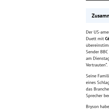
Zusamm
Soul-Sä
Der US-ame
Bekann
sowie 
Duett mit
C
Céline 
übereinstim
Sender BBC a
am Dienstag
Vertrauten“.
Seine Famil
eines Schlag
das Branche
Sprecher ber
Bryson habe