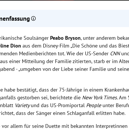
enfassung
nger Peabo Bryson ist im Alter von 75 Jahren nach einem Schlaga
rikanische Soulsänger
t wurde Bryson vor allem durch Duette mit Céline Dion und Whit
Peabo Bryson
, unter anderem bekan
Grammy-prämierte Disney-Songs.
éline Dion
aus dem Disney-Film „Die Schöne und das Biest“
Dion zeigte sich tief betroffen und würdigte Brysons Stimme und 
menden Medienberichten tot. Wie der US-Sender
CNN
und
us einer Mitteilung der Familie zitierten, starb er im Alt
abend - „umgeben von der Liebe seiner Familie und sein
ie habe bestätigt, dass der 75-Jährige in einem Krankenh
anfalls gestorben sei, berichtete die
New York Times
. Am 
nblatt
Variety
und das US-Promiportal
People
unter Beruf
ichtet, dass der Sänger einen Schlaganfall erlitten habe.
 vor allem für seine Duette mit bekannten Interpretinnen