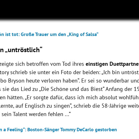
ón ist tot: Große Trauer um den „King of Salsa“
n „untröstlich“
zeigte sich betroffen vom Tod ihres
einstigen Duettpartne
ory schrieb sie unter ein Foto der beiden: „Ich bin untröst
abo Bryson heute verloren haben“. Er sei so wunderbar un
s sie das Lied zu „Die Schöne und das Biest“ Anfang der 1
hätten. „Er sorgte dafür, dass ich mich absolut wohlfühlt
lernte, auf Englisch zu singen“, schrieb die 58-Jährige weit
ein Talent werden fehlen ...“
n a Feeling“: Boston-Sänger Tommy DeCarlo gestorben