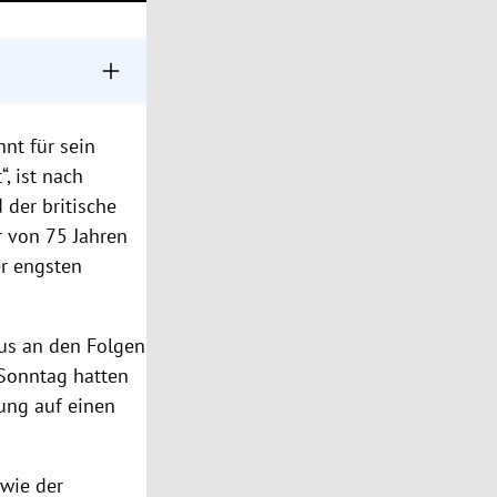
nfall gestorben.
ney Houston
nt für sein
, ist nach
Großzügigkeit.
 der britische
er von 75 Jahren
er engsten
aus an den Folgen
Sonntag hatten
ung auf einen
 wie der