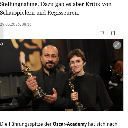
Stellungnahme. Dazu gab es aber Kritik von
rreich Untermenü
Schauspielern und Regisseuren.
rt Untermenü
29.03.2025, 08:13
schaft Untermenü
Copyright-Hinweis öffnen/schließen
s Untermenü
zeit Untermenü
undheit Untermenü
tur Untermenü
nung Untermenü
lität Untermenü
Die Führungsspitze der
Oscar-Academy
hat sich nach