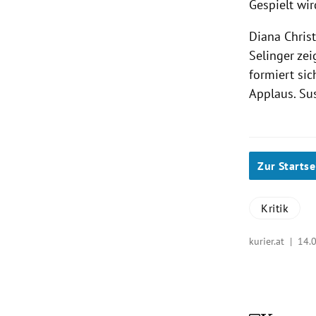
Gespielt wir
Diana Christ
Selinger zei
formiert si
Applaus. Su
Zur Startse
Kritik
kurier.at |
14.