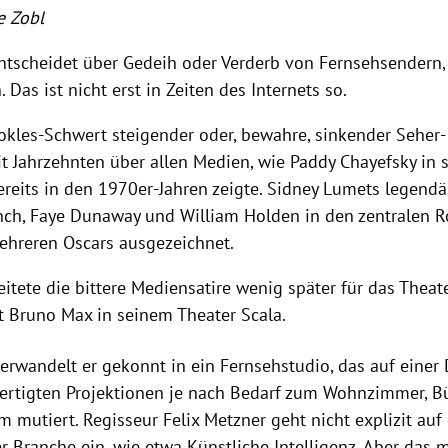
e Zobl
ntscheidet über Gedeih oder Verderb von Fernsehsendern
. Das ist nicht erst in Zeiten des Internets so.
kles-Schwert steigender oder, bewahre, sinkender Seher-
it Jahrzehnten über allen Medien, wie Paddy Chayefsky in
ereits in den 1970er-Jahren zeigte. Sidney Lumets legendä
inch, Faye Dunaway und William Holden in den zentralen R
ehreren Oscars ausgezeichnet.
eitete die bittere Mediensatire wenig später für das Theat
gt Bruno Max in seinem Theater Scala.
erwandelt er gekonnt in ein Fernsehstudio, das auf einer
fertigten Projektionen je nach Bedarf zum Wohnzimmer, B
 mutiert. Regisseur Felix Metzner geht nicht explizit auf
r Branche ein, wie etwa Künstliche Intelligenz. Aber das m