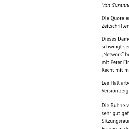
Von Susann
Die Quote e
Zeitschriften
Dieses Damo
schwingt se
„Network“ b
mit Peter F
Recht mit m
Lee Hall arb
Version zei
Die Bühne v
sehr gut ge
Sitzungsraum
Fragen in de