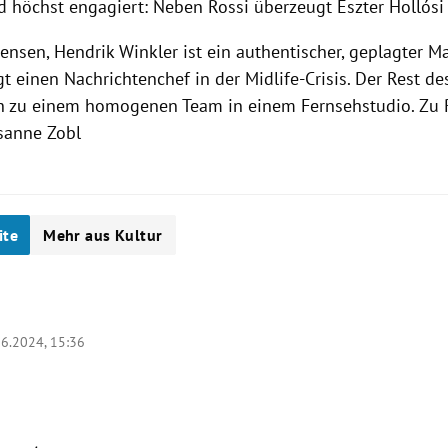
d höchst engagiert: Neben Rossi überzeugt Eszter Hollósi 
ensen, Hendrik Winkler ist ein authentischer, geplagter M
gt einen Nachrichtenchef in der Midlife-Crisis. Der Rest 
ch zu einem homogenen Team in einem Fernsehstudio. Zu R
sanne Zobl
ite
Mehr aus Kultur
06.2024, 15:36