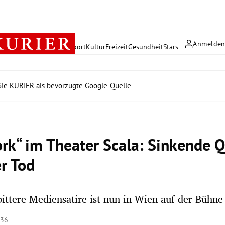
Anmelde
rreich
Politik
Wirtschaft
Sport
Kultur
Freizeit
Gesundheit
Stars
ie KURIER als bevorzugte Google-Quelle
rk“ im Theater Scala: Sinkende 
er Tod
bittere Mediensatire ist nun in Wien auf der Bühne
:36