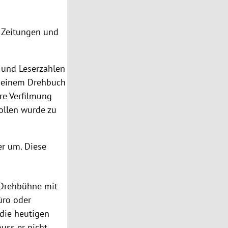
, Zeitungen und
 und Leserzahlen
 seinem Drehbuch
re Verfilmung
ollen wurde zu
er um. Diese
 Drehbühne mit
üro oder
 die heutigen
uss er nicht,