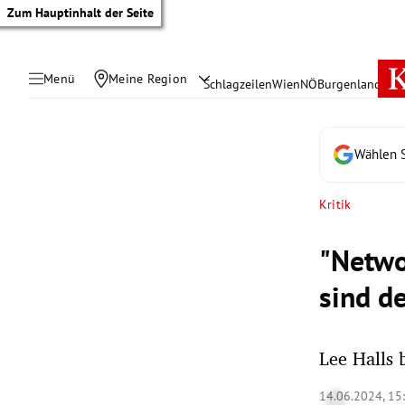
Zum Hauptinhalt der Seite
Menü
Meine Region
Schlagzeilen
Wien
NÖ
Burgenland
Öste
Wählen S
Kritik
"Netwo
sind d
Lee Halls 
tik Untermenü
14.06.2024, 15
rreich Untermenü