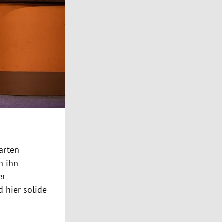
ärten
n ihn
er
 hier solide