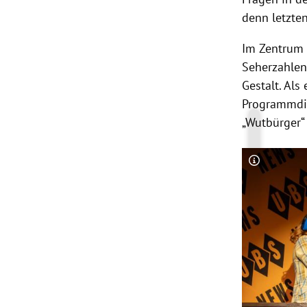
denn letzte
Im Zentrum 
Seherzahlen 
Gestalt. Als
Programmdire
„Wutbürger“
Copyright-