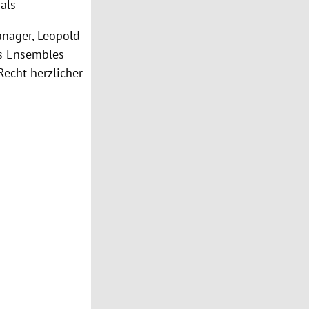
als
anager, Leopold
des Ensembles
echt herzlicher