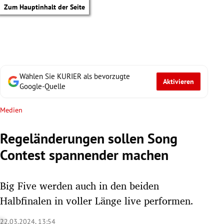
Zum Hauptinhalt der Seite
Wählen Sie KURIER als bevorzugte
Aktivieren
Google-Quelle
Medien
Regeländerungen sollen Song
Contest spannender machen
Big Five werden auch in den beiden
Halbfinalen in voller Länge live performen.
tik Untermenü
22.03.2024, 13:54