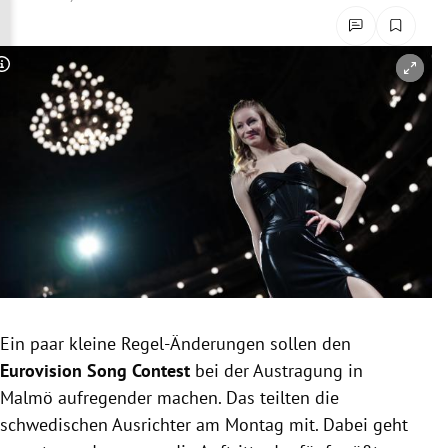
rreich Untermenü
rt Untermenü
Copyright-Hinweis öffnen/schließen
schaft Untermenü
s Untermenü
zeit Untermenü
undheit Untermenü
tur Untermenü
Ein paar kleine Regel-Änderungen sollen den
nung Untermenü
Eurovision
Song
Contest
bei der Austragung in
Malmö aufregender machen. Das teilten die
lität Untermenü
schwedischen Ausrichter am Montag mit. Dabei geht