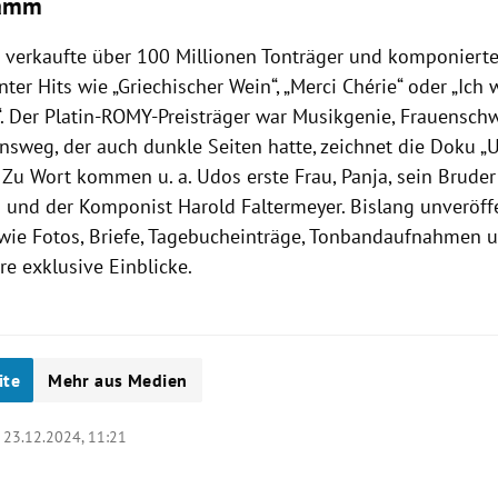
ramm
 verkaufte über 100 Millionen Tonträger und komponierte
ter Hits wie „Griechischer Wein“, „Merci Chérie“ oder „Ich
“. Der Platin-ROMY-Preisträger war Musikgenie, Frauensch
nsweg, der auch dunkle Seiten hatte, zeichnet die Doku „U
 Zu Wort kommen u. a. Udos erste Frau, Panja, sein Brude
und der Komponist Harold Faltermeyer. Bislang unveröffe
 wie Fotos, Briefe, Tagebucheinträge, Tonbandaufnahmen u
e exklusive Einblicke.
ite
Mehr aus Medien
|
23.12.2024, 11:21