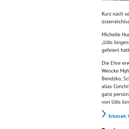
Kurz nach s
österreichi
Michelle Hu
„Udo Jürgen
gefeiert hät
Die Ehre er
Wencke Myhr
Bendzko, Sc
alias Conchi
ganz persön
von Udo Jür
Erbstreit: