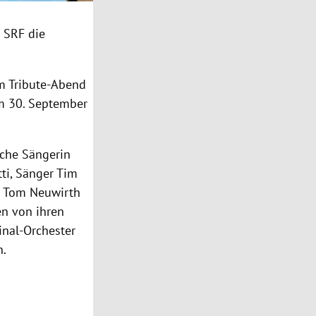
 SRF die
m Tribute-Abend
am 30. September
sche Sängerin
ti, Sänger Tim
r Tom Neuwirth
en von ihren
inal-Orchester
n.