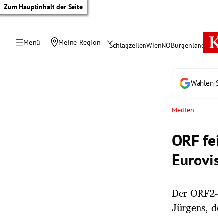
Zum Hauptinhalt der Seite
Menü
Meine Region
Schlagzeilen
Wien
NÖ
Burgenland
Öste
Wählen S
Medien
ORF fe
Eurovi
Der ORF2-
tik Untermenü
Jürgens, d
rreich Untermenü