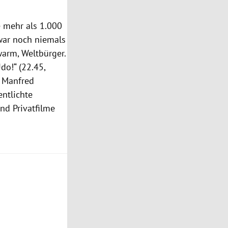
 mehr als 1.000
 war noch niemals
warm, Weltbürger.
do!“ (22.45,
r Manfred
ntlichte
nd Privatfilme