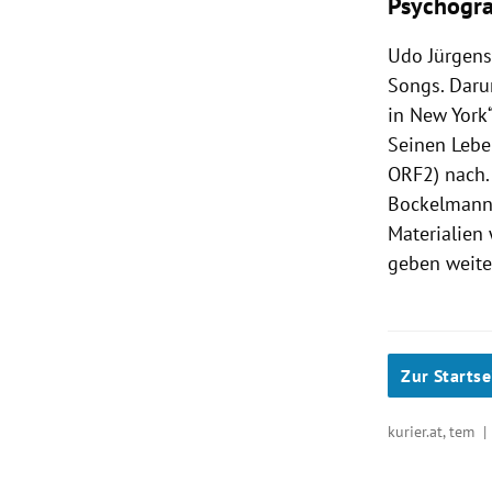
Psychog
Udo Jürgens
Songs. Darun
in New York
Seinen Lebe
ORF2) nach.
Bockelmann 
Materialien
geben weiter
Zur Startse
kurier.at, tem 