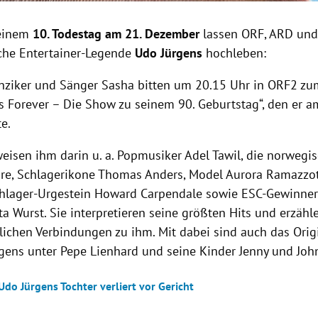
einem
10. Todestag am 21. Dezember
lassen ORF, ARD und
sche Entertainer-Legende
Udo Jürgens
hochleben:
nziker und Sänger Sasha bitten um 20.15 Uhr in ORF2 zu
s Forever – Die Show zu seinem 90. Geburtstag“, den er 
te.
weisen ihm darin u. a. Popmusiker Adel Tawil, die norwegi
e, Schlagerikone Thomas Anders, Model Aurora Ramazzot
hlager-Urgestein Howard Carpendale sowie ESC-Gewinne
ta Wurst. Sie interpretieren seine größten Hits und erzähl
lichen Verbindungen zu ihm. Mit dabei sind auch das Orig
gens unter Pepe Lienhard und seine Kinder Jenny und Joh
 Udo Jürgens Tochter verliert vor Gericht