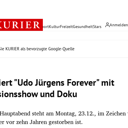
Anmelde
rreich
Politik
Wirtschaft
Sport
Kultur
Freizeit
Gesundheit
Stars
ie KURIER als bevorzugte Google-Quelle
iert "Udo Jürgens Forever" mit
sionsshow und Doku
Hauptabend steht am Montag, 23.12., im Zeichen
er vor zehn Jahren gestorben ist.