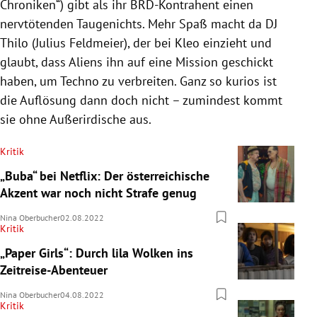
Chroniken“) gibt als ihr BRD-Kontrahent einen
nervtötenden Taugenichts. Mehr Spaß macht da DJ
Thilo (Julius Feldmeier), der bei Kleo einzieht und
glaubt, dass Aliens ihn auf eine Mission geschickt
haben, um Techno zu verbreiten. Ganz so kurios ist
die Auflösung dann doch nicht – zumindest kommt
sie ohne Außerirdische aus.
Kritik
„Buba“ bei Netflix: Der österreichische
Akzent war noch nicht Strafe genug
Nina Oberbucher
02.08.2022
Kritik
„Paper Girls“: Durch lila Wolken ins
Zeitreise-Abenteuer
Nina Oberbucher
04.08.2022
Kritik