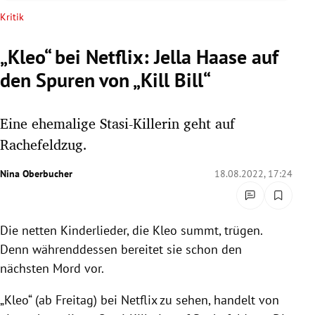
rreich Untermenü
Kritik
rt Untermenü
„Kleo“ bei Netflix: Jella Haase auf
den Spuren von „Kill Bill“
schaft Untermenü
s Untermenü
Eine ehemalige Stasi-Killerin geht auf
Rachefeldzug.
zeit Untermenü
Nina Oberbucher
18.08.2022, 17:24
undheit Untermenü
tur Untermenü
Die netten Kinderlieder, die Kleo summt, trügen.
Denn währenddessen bereitet sie schon den
nung Untermenü
nächsten Mord vor.
lität Untermenü
„Kleo“ (ab Freitag) bei Netflix zu sehen, handelt von