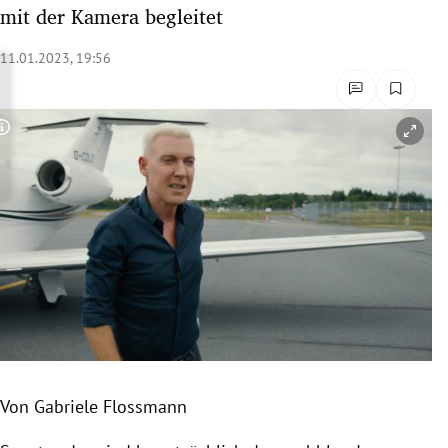
mit der Kamera begleitet
rreich Untermenü
11.01.2023, 19:56
rt Untermenü
schaft Untermenü
Copyright-Hinweis öffnen/schließen
s Untermenü
zeit Untermenü
undheit Untermenü
tur Untermenü
nung Untermenü
lität Untermenü
Von Gabriele Flossmann