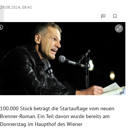
rreich Untermenü
29.08.2014, 08:41
rt Untermenü
Copyright-Hinweis öffnen/schließen
schaft Untermenü
s Untermenü
zeit Untermenü
undheit Untermenü
tur Untermenü
nung Untermenü
100.000 Stück beträgt die
Startauflage
vom neuen
Brenner-Roman. Ein Teil davon wurde bereits am
lität Untermenü
Donnerstag im
Haupthof
des Wiener