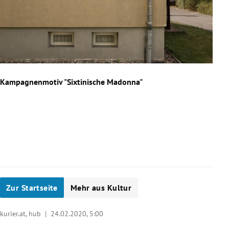
Kampagnenmotiv "Sixtinische Madonna"
"Gro
of B
Slide 1 von 7
Zur Startseite
Mehr aus Kultur
kurier.at, hub |
24.02.2020, 5:00