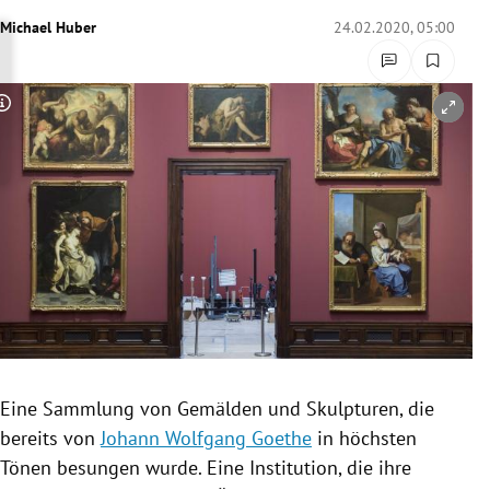
rreich Untermenü
Michael Huber
24.02.2020, 05:00
rt Untermenü
Copyright-Hinweis öffnen/schließen
schaft Untermenü
s Untermenü
zeit Untermenü
undheit Untermenü
tur Untermenü
nung Untermenü
Eine Sammlung von Gemälden und Skulpturen, die
bereits von
Johann Wolfgang Goethe
in höchsten
lität Untermenü
Tönen besungen wurde. Eine Institution, die ihre