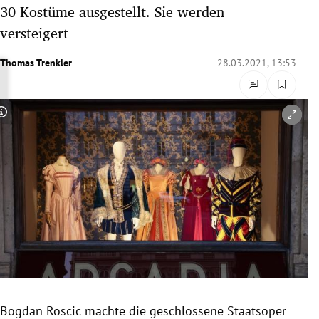
30 Kostüme ausgestellt. Sie werden
rreich Untermenü
versteigert
rt Untermenü
Thomas Trenkler
28.03.2021, 13:53
schaft Untermenü
s Untermenü
Copyright-Hinweis öffnen/schließen
zeit Untermenü
undheit Untermenü
tur Untermenü
nung Untermenü
lität Untermenü
Bogdan Roscic machte die geschlossene Staatsoper