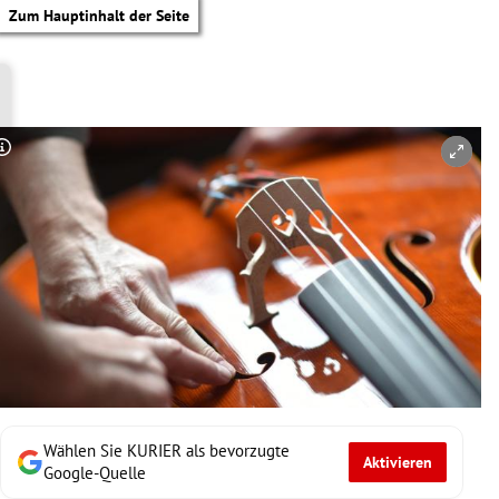
Zum Hauptinhalt der Seite
Copyright-Hinweis öffnen/schließen
Wählen Sie KURIER als bevorzugte
Aktivieren
tik Untermenü
Google-Quelle