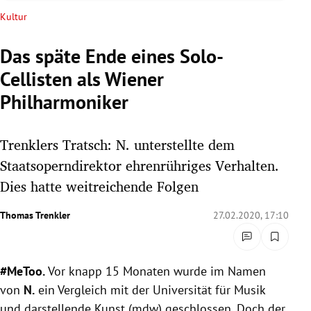
rreich Untermenü
Kultur
rt Untermenü
Das späte Ende eines Solo-
Cellisten als Wiener
schaft Untermenü
Philharmoniker
s Untermenü
Trenklers Tratsch: N. unterstellte dem
zeit Untermenü
Staatsoperndirektor ehrenrühriges Verhalten.
undheit Untermenü
Dies hatte weitreichende Folgen
tur Untermenü
Thomas Trenkler
27.02.2020, 17:10
nung Untermenü
#MeToo.
Vor knapp 15 Monaten wurde im Namen
lität Untermenü
von
N.
ein Vergleich mit der Universität für Musik
und darstellende Kunst (mdw) geschlossen. Doch der