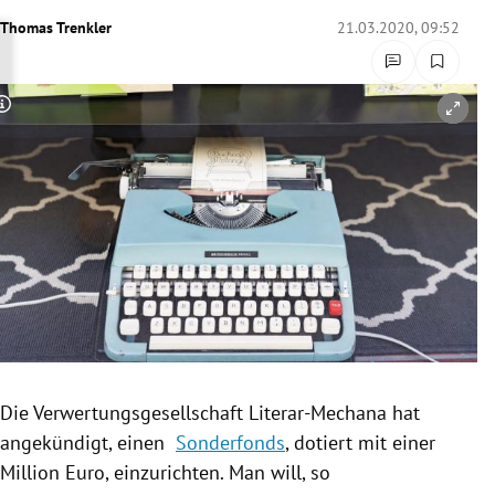
rreich Untermenü
Thomas Trenkler
21.03.2020, 09:52
rt Untermenü
Copyright-Hinweis öffnen/schließen
schaft Untermenü
s Untermenü
zeit Untermenü
undheit Untermenü
tur Untermenü
nung Untermenü
Die
Verwertungsgesellschaft
Literar-Mechana hat
angekündigt, einen
Sonderfonds
, dotiert mit einer
lität Untermenü
Million Euro, einzurichten. Man will, so