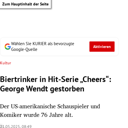
Zum Hauptinhalt der Seite
Wählen Sie KURIER als bevorzugte
Aktivieren
Google-Quelle
Kultur
Biertrinker in Hit-Serie „Cheers“:
George Wendt gestorben
Der US-amerikanische Schauspieler und
Komiker wurde 76 Jahre alt.
tik Untermenü
21.05.2025, 08:49