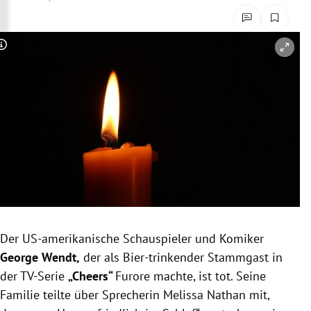
rreich Untermenü
rt Untermenü
Copyright-Hinweis öffnen/schließen
schaft Untermenü
s Untermenü
zeit Untermenü
undheit Untermenü
tur Untermenü
Der US-amerikanische Schauspieler und Komiker
nung Untermenü
George Wendt,
der als Bier-trinkender Stammgast in
der TV-Serie
„Cheers“
Furore machte, ist tot. Seine
lität Untermenü
Familie teilte über Sprecherin Melissa Nathan mit,