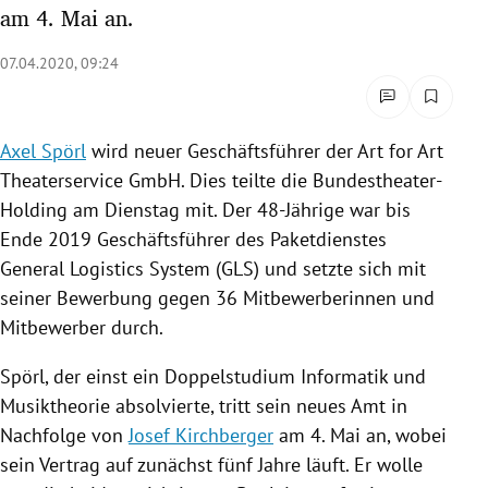
am 4. Mai an.
rreich Untermenü
07.04.2020, 09:24
rt Untermenü
schaft Untermenü
Axel Spörl
wird neuer Geschäftsführer der Art for Art
Theaterservice
GmbH. Dies teilte die Bundestheater-
s Untermenü
Holding am Dienstag mit. Der 48-Jährige war bis
zeit Untermenü
Ende 2019 Geschäftsführer des Paketdienstes
General Logistics System (
GLS
) und setzte sich mit
undheit Untermenü
seiner Bewerbung gegen 36 Mitbewerberinnen und
Mitbewerber durch.
tur Untermenü
Spörl
, der einst ein Doppelstudium Informatik und
nung Untermenü
Musiktheorie absolvierte, tritt sein neues Amt in
Nachfolge von
Josef Kirchberger
am 4. Mai an, wobei
lität Untermenü
sein Vertrag auf zunächst fünf Jahre läuft. Er wolle