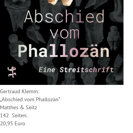
Gertraud Klemm:
„Abschied vom Phallozän“
Matthes & Seitz
142 Seiten.
20,95 Euro