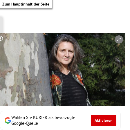
Zum Hauptinhalt der Seite
Copyright-Hinweis öffnen/schließen
Wählen Sie KURIER als bevorzugte
Aktivieren
tik Untermenü
Google-Quelle