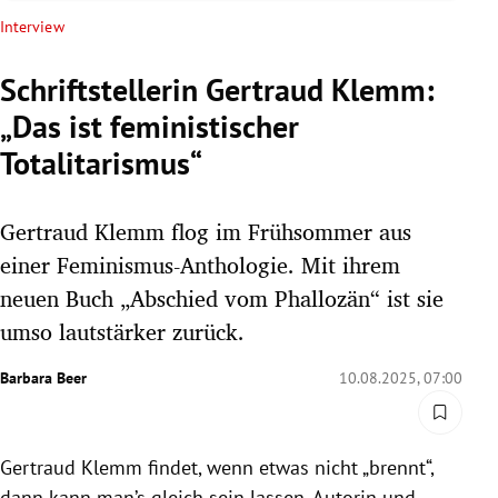
rreich Untermenü
Interview
rt Untermenü
Schriftstellerin Gertraud Klemm:
„Das ist feministischer
schaft Untermenü
Totalitarismus“
s Untermenü
Gertraud Klemm flog im Frühsommer aus
zeit Untermenü
einer Feminismus-Anthologie. Mit ihrem
undheit Untermenü
neuen Buch „Abschied vom Phallozän“ ist sie
umso lautstärker zurück.
tur Untermenü
Barbara Beer
10.08.2025, 07:00
nung Untermenü
lität Untermenü
Gertraud Klemm findet, wenn etwas nicht „brennt“,
dann kann man’s gleich sein lassen. Autorin und